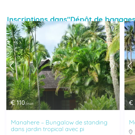
Inscriptions dans"Dépôt de bagages
€ 110
€ 
/nuit
Manahere – Bungalow de standing
Ma
dans jardin tropical avec pi