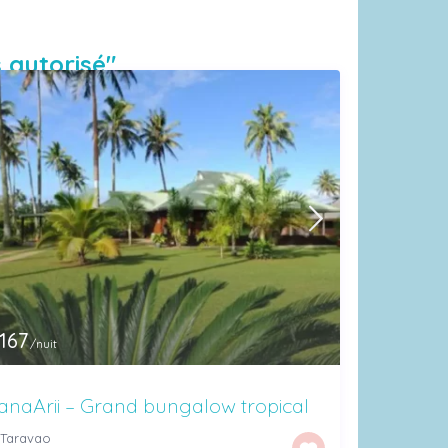
 autorisé"
167
/nuit
naArii – Grand bungalow tropical
Taravao