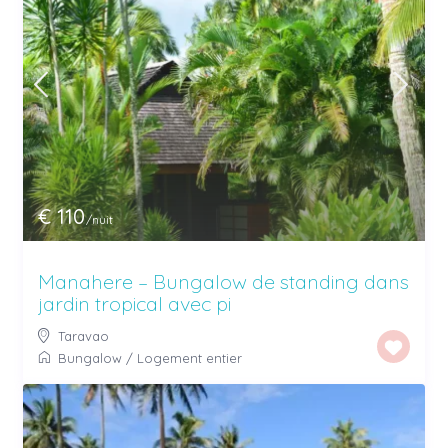
€ 110
/nuit
Manahere – Bungalow de standing dans
jardin tropical avec pi
Taravao
Bungalow
/
Logement entier