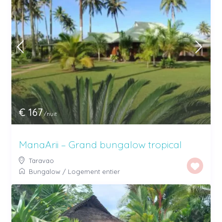
€ 167
/nuit
ManaArii – Grand bungalow tropical
Taravao
Bungalow
/
Logement entier