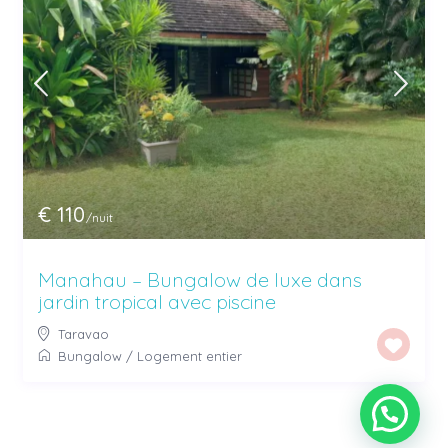
€ 110
/nuit
Manahau – Bungalow de luxe dans
jardin tropical avec piscine
Taravao
Bungalow
/
Logement entier