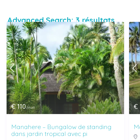
Advanced Search: 3 résultats
€ 110
€ 
/nuit
Manahere – Bungalow de standing
Ma
dans jardin tropical avec pi