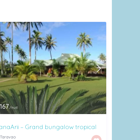
167
/nuit
naArii – Grand bungalow tropical
Taravao