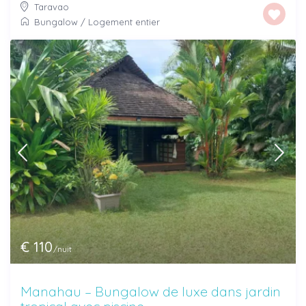
Taravao
Bungalow
/
Logement entier
€ 110
/nuit
Manahau – Bungalow de luxe dans jardin