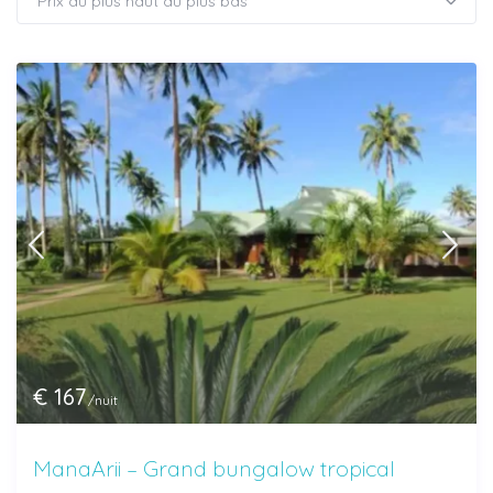
Prix du plus haut au plus bas
€ 167
/nuit
ManaArii – Grand bungalow tropical