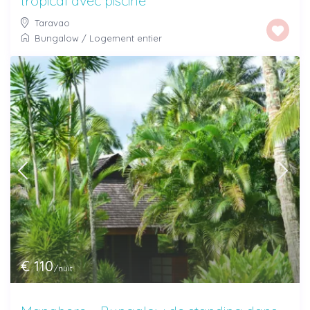
tropical avec piscine
Taravao
Bungalow
/
Logement entier
€ 110
/nuit