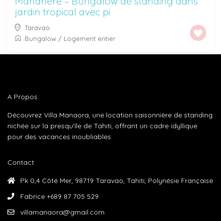
Manahere – Bungalow de standing dans
jardin tropical avec pi
Taravao
Bungalow
/
Logement entier
A Propos
Découvrez Villa Manaora, une location saisonnière de standing
nichée sur la presqu’île de Tahiti, offrant un cadre idyllique
pour des vacances inoubliables.
Contact
Pk 0,4 Côté Mer, 98719 Taravao, Tahiti, Polynésie Française
Fabrice +689 87 705 529
villamanaora@gmail.com