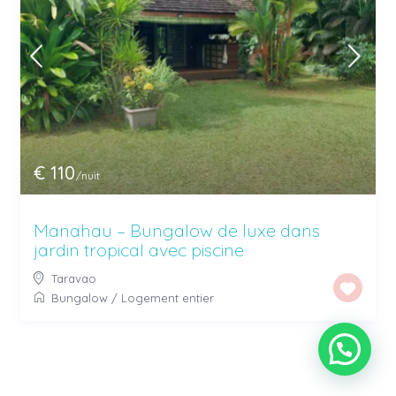
€ 110
/nuit
Manahau – Bungalow de luxe dans
jardin tropical avec piscine
Taravao
Bungalow
/
Logement entier