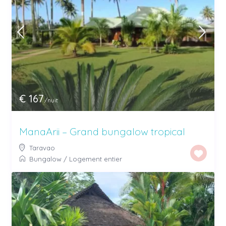
€ 167
/nuit
ManaArii – Grand bungalow tropical
Taravao
Bungalow
/
Logement entier