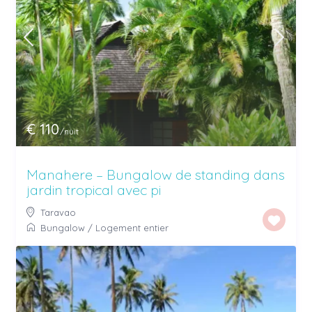
€ 110
/nuit
Manahere – Bungalow de standing dans
jardin tropical avec pi
Taravao
Bungalow
/
Logement entier