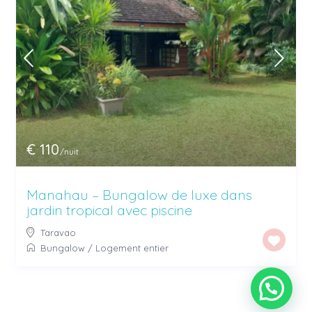
€ 110
/nuit
Manahau – Bungalow de luxe dans
jardin tropical avec piscine
Taravao
Bungalow
/
Logement entier