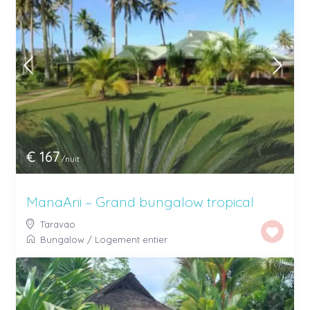
€ 167
/nuit
ManaArii – Grand bungalow tropical
Taravao
Bungalow
/
Logement entier