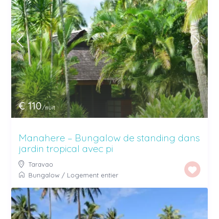
€ 110
/nuit
Manahere – Bungalow de standing dans
jardin tropical avec pi
Taravao
Bungalow
/
Logement entier