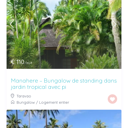
€ 110
/nuit
Manahere – Bungalow de standing dans
jardin tropical avec pi
Taravao
Bungalow
/
Logement entier