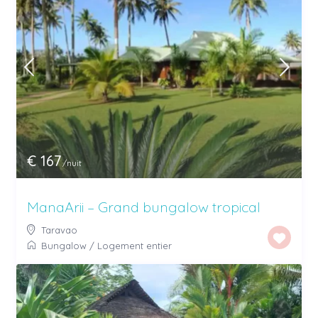
€ 167
/nuit
ManaArii – Grand bungalow tropical
Taravao
Bungalow
/
Logement entier