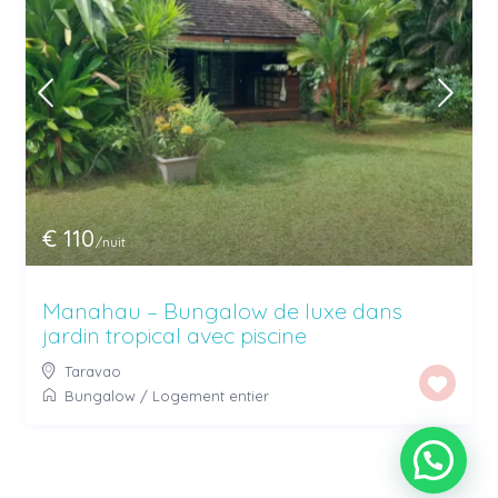
€ 110
/nuit
Manahau – Bungalow de luxe dans
jardin tropical avec piscine
Taravao
Bungalow
/
Logement entier